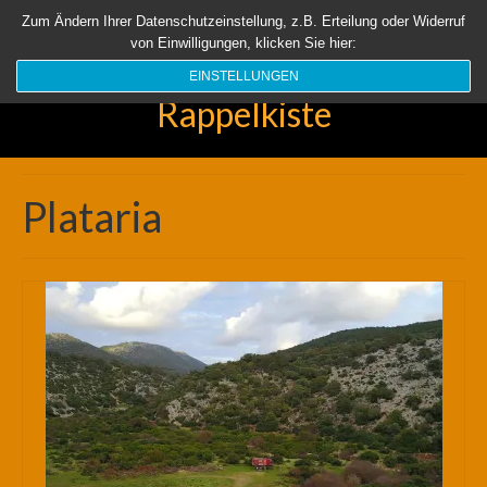
Startseite
Aktuell
Über uns
Unsere Rappelkiste
Länder
Zum Ändern Ihrer Datenschutzeinstellung, z.B. Erteilung oder Widerruf
von Einwilligungen, klicken Sie hier:
Suchen
nach:
EINSTELLUNGEN
Rappelkiste
Plataria