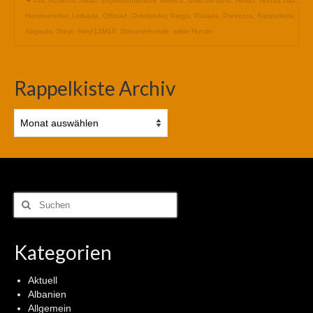
4x4
,
Acheron
,
Allrad
,
Expeditionsmobil
,
Greece
,
Griechenland
,
Hellas
,
Honda Dax
,
Hundeshelter
,
Lefkada
,
Offroad
,
Overlander
,
Parga
,
Plataria
,
Prevezza
,
Rappelkiste
,
Sagiada
,
Steyr
,
Steyr12M18
,
Streunerhunde
,
wilde Hunde
Rappelkiste Archiv
Rappelkiste
Archiv
Suchen
nach:
Kategorien
Aktuell
Albanien
Allgemein