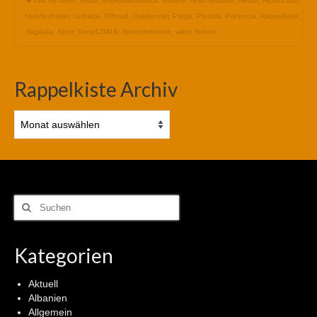
4x4
,
Acheron
,
Allrad
,
Expeditionsmobil
,
Greece
,
Griechenland
,
Hellas
,
Honda Dax
,
Hundeshelter
,
Lefkada
,
Offroad
,
Overlander
,
Parga
,
Plataria
,
Prevezza
,
Rappelkiste
,
Sagiada
,
Steyr
,
Steyr12M18
,
Streunerhunde
,
wilde Hunde
Rappelkiste Archiv
Rappelkiste
Archiv
Suchen
nach:
Kategorien
Aktuell
Albanien
Allgemein