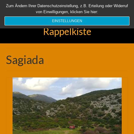
Startseite
Aktuell
Über uns
Unsere Rappelkiste
Länder
Zum Ändern Ihrer Datenschutzeinstellung, z.B. Erteilung oder Widerruf
von Einwilligungen, klicken Sie hier:
Suchen
nach:
EINSTELLUNGEN
Rappelkiste
Sagiada