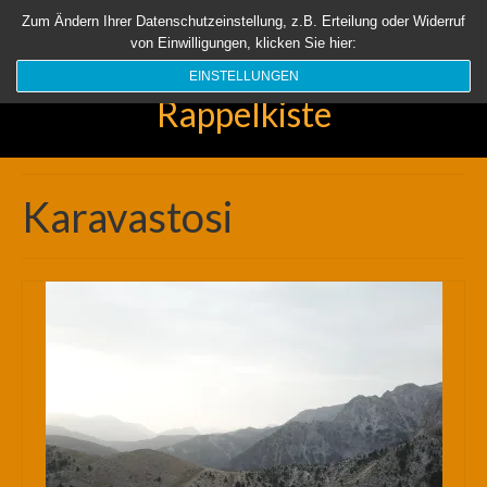
Startseite
Aktuell
Über uns
Unsere Rappelkiste
Länder
Zum Ändern Ihrer Datenschutzeinstellung, z.B. Erteilung oder Widerruf
von Einwilligungen, klicken Sie hier:
Suchen
nach:
EINSTELLUNGEN
Rappelkiste
Karavastosi