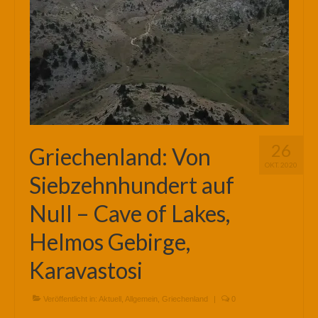
26
Griechenland: Von
OKT. 2020
Siebzehnhundert auf
Null – Cave of Lakes,
Helmos Gebirge,
Karavastosi
Veröffentlicht in:
Aktuell
,
Allgemein
,
Griechenland
|
0