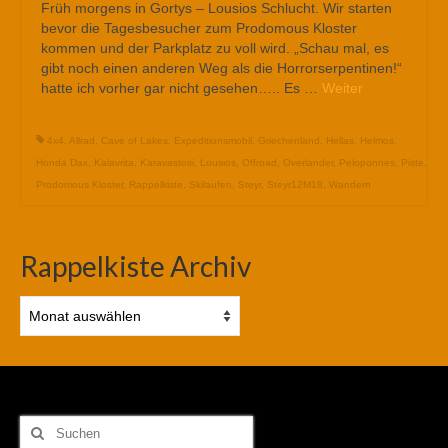
Früh morgens in Gortys – Lousios Schlucht. Wir starten
bevor die Tagesbesucher zum Prodomous Kloster
kommen und der Parkplatz zu voll wird. „Schau mal, es
gibt noch einen anderen Weg als die Horrorserpentinen!“
hatte ich vorher gar nicht gesehen….. Es …
Weiter
4x4
,
Allrad
,
Cave of Lakes
,
Expeditionsmobil
,
Griechenland
,
Hellas
,
Helmos
,
Honda Dax
,
Kalavrita
,
Karavastosi
,
Lousios
,
Offroad
,
Overlander
,
Peloponnes
,
Piste
,
Prodomous Kloster
,
Rappelkiste
,
Skilaufen
,
Steyr
,
Steyr12M18
,
Wandern
Rappelkiste Archiv
Rappelkiste
Archiv
Suchen
nach: