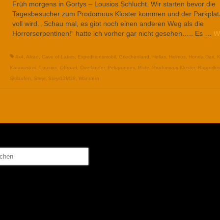
Früh morgens in Gortys – Lousios Schlucht. Wir starten bevor die
Tagesbesucher zum Prodomous Kloster kommen und der Parkplat
voll wird. „Schau mal, es gibt noch einen anderen Weg als die
Horrorserpentinen!“ hatte ich vorher gar nicht gesehen….. Es …
W
4x4
,
Allrad
,
Cave of Lakes
,
Expeditionsmobil
,
Griechenland
,
Hellas
,
Helmos
,
Honda Dax
,
K
Karavastosi
,
Lousios
,
Offroad
,
Overlander
,
Peloponnes
,
Piste
,
Prodomous Kloster
,
Rappelkis
Skilaufen
,
Steyr
,
Steyr12M18
,
Wandern