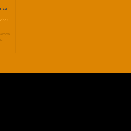
z zu
eiter
alavrita
,
te
,