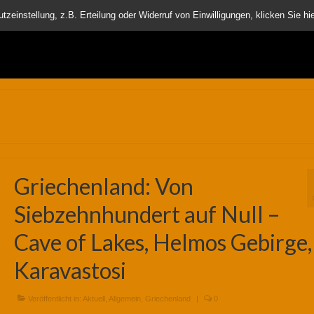
nder
einstellung, z.B. Erteilung oder Widerruf von Einwilligungen, klicken Sie hie
Griechenland: Von
Siebzehnhundert auf Null –
Cave of Lakes, Helmos Gebirge,
Karavastosi
Veröffentlicht in:
Aktuell
,
Allgemein
,
Griechenland
|
0