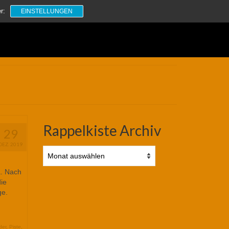
Suchen
r:
EINSTELLUNGEN
nach:
Rappelkiste Archiv
29
DEZ. 2019
Rappelkiste
Archiv
a. Nach
ie
ge.
der
,
Piste
,