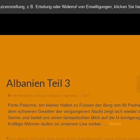
nder
einstellung, z.B. Erteilung oder Widerruf von Einwilligungen, klicken Sie hie
Albanien Teil 3
Veröffentlicht in:
Aktuell
,
Albanien
,
Allgemein
|
0
Porto Palermo, ein kleiner Hafen zu Füssen der Burg von Ali Pash
dem schweren Gewitter der vergangenen Nacht zeigt sich wieder d
Sonne und bietet uns einen fantastischen Blick auf die U-bootgara
Kräftige Männer laufen an unserem Lkw vorbei. …
Weiter
4x4
,
Albanien
,
Ali Pasha
,
Allrad
,
Borsh
,
Butrint
,
Expeditionsmobil
,
Ksamil
,
Offroad
,
Overlan