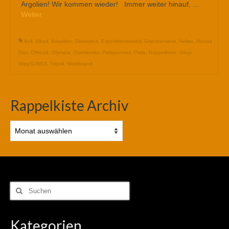
Argolien! Wir kommen wieder! Immer weiter hinauf, …
Weiter
4x4
,
Allrad
,
Arkadien
,
Dimitsana
,
Expeditionsmobil
,
Griechenland
,
Hellas
,
Honda
Dax
,
Offroad
,
Olympia
,
Overlander
,
Peloponnes
,
Piste
,
Rappelkiste
,
Steyr
,
Steyr12M18
,
Tripoli
,
Waldbrand
Rappelkiste Archiv
Rappelkiste
Archiv
Suchen
nach:
Kategorien