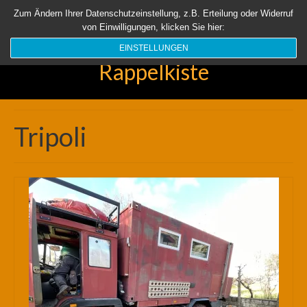
Startseite
Aktuell
Über uns
Unsere Rappelkiste
Länder
Zum Ändern Ihrer Datenschutzeinstellung, z.B. Erteilung oder Widerruf
von Einwilligungen, klicken Sie hier:
Suchen
nach:
EINSTELLUNGEN
Rappelkiste
Tripoli