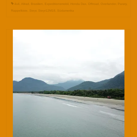
4x4
,
Allrad
,
Brasilien
,
Expeditionsmobil
,
Honda Dax
,
Offroad
,
Overlander
,
Paraty
,
Rappelkiste
,
Steyr
,
Steyr12M18
,
Südamerika