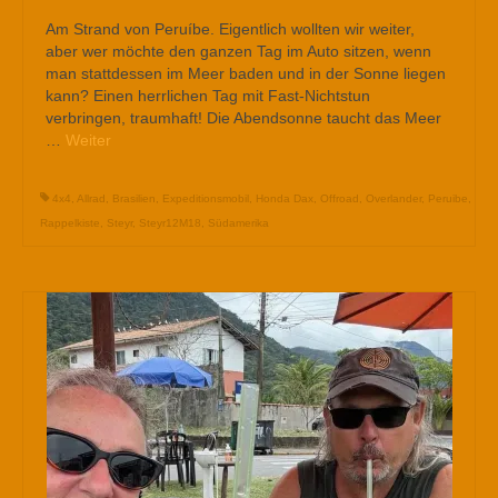
Am Strand von Peruíbe. Eigentlich wollten wir weiter,
aber wer möchte den ganzen Tag im Auto sitzen, wenn
man stattdessen im Meer baden und in der Sonne liegen
kann? Einen herrlichen Tag mit Fast-Nichtstun
verbringen, traumhaft! Die Abendsonne taucht das Meer
…
Weiter
4x4
,
Allrad
,
Brasilien
,
Expeditionsmobil
,
Honda Dax
,
Offroad
,
Overlander
,
Peruibe
,
Rappelkiste
,
Steyr
,
Steyr12M18
,
Südamerika