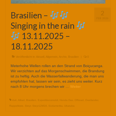
2
Brasilien –
FEB. 2026
Singing in the rain
13.11.2025 –
18.11.2025
Veröffentlicht in:
Aktuell
,
Allgemein
,
Archiv
,
Brasilien
|
0
Meterhohe Wellen rollen an den Strand von Boiçucanga.
Wir verzichten auf das Morgenschwimmen, die Brandung
ist zu heftig. Auch die Wasserfallwanderung, die man uns
empfohlen hat, lassen wir sein, es zieht uns weiter. Kurz
nach 8 Uhr morgens brechen wir …
Weiter
4x4
,
Allrad
,
Brasilien
,
Expeditionsmobil
,
Honda Dax
,
Offroad
,
Overlander
,
Rappelkiste
,
Steyr
,
Steyr12M18
,
Südamerika
,
Ubatuba