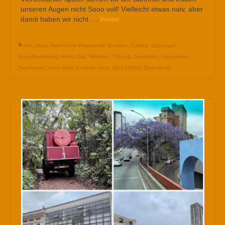
unseren Augen nicht Sooo voll! Vielleicht etwas naiv, aber
damit haben wir nicht …
Weiter
4x4
,
Allrad
,
Altantischer Regenwald
,
Brasilien
,
Curitiba
,
Dschungel
,
Expeditionsmobil
,
Honda Dax
,
Morretes
,
Offroad
,
Overlander
,
Rappelkiste
,
Regenwald
,
Serra Verde Express
,
Steyr
,
Steyr12M18
,
Südamerika