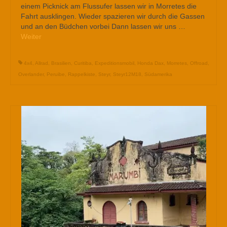
einem Picknick am Flussufer lassen wir in Morretes die
Fahrt ausklingen. Wieder spazieren wir durch die Gassen
und an den Büdchen vorbei Dann lassen wir uns …
Weiter
4x4
,
Allrad
,
Brasilien
,
Curitiba
,
Expeditionsmobil
,
Honda Dax
,
Morretes
,
Offroad
,
Overlander
,
Peruibe
,
Rappelkiste
,
Steyr
,
Steyr12M18
,
Südamerika