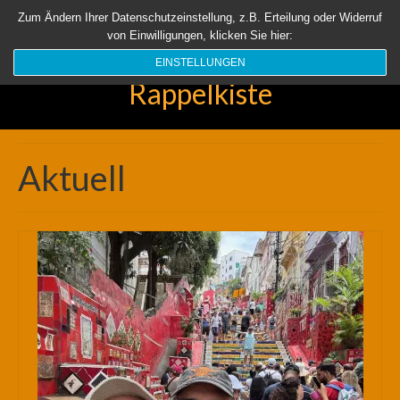
Startseite
Aktuell
Über uns
Unsere Rappelkiste
Länder
Zum Ändern Ihrer Datenschutzeinstellung, z.B. Erteilung oder Widerruf
von Einwilligungen, klicken Sie hier:
Suchen
nach:
EINSTELLUNGEN
Rappelkiste
Aktuell