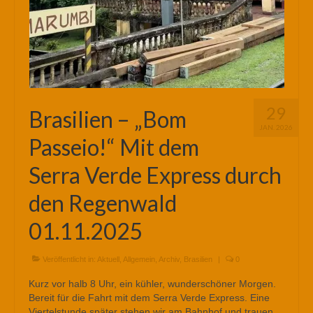
29
Brasilien – „Bom
JAN. 2026
Passeio!“ Mit dem
Serra Verde Express durch
den Regenwald
01.11.2025
Veröffentlicht in:
Aktuell
,
Allgemein
,
Archiv
,
Brasilien
|
0
Kurz vor halb 8 Uhr, ein kühler, wunderschöner Morgen.
Bereit für die Fahrt mit dem Serra Verde Express. Eine
Viertelstunde später stehen wir am Bahnhof und trauen