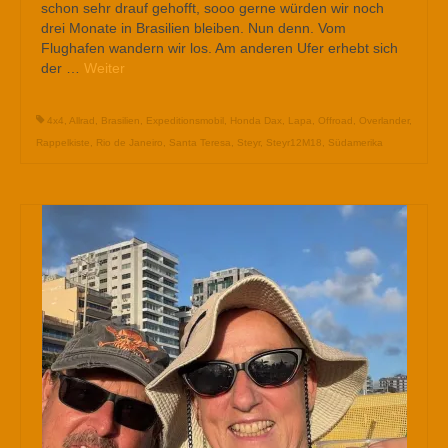
schon sehr drauf gehofft, sooo gerne würden wir noch
drei Monate in Brasilien bleiben. Nun denn. Vom
Flughafen wandern wir los. Am anderen Ufer erhebt sich
der …
Weiter
4x4
,
Allrad
,
Brasilien
,
Expeditionsmobil
,
Honda Dax
,
Lapa
,
Offroad
,
Overlander
,
Rappelkiste
,
Rio de Janeiro
,
Santa Teresa
,
Steyr
,
Steyr12M18
,
Südamerika