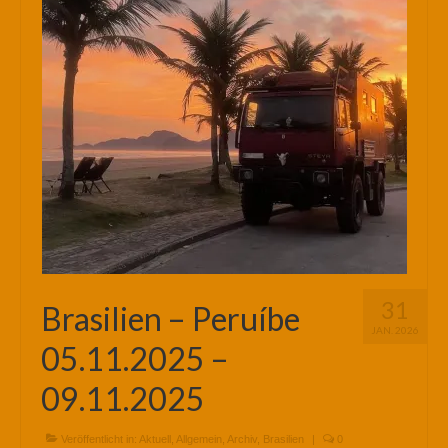
31
Brasilien – Peruíbe
JAN. 2026
05.11.2025 –
09.11.2025
Veröffentlicht in:
Aktuell
,
Allgemein
,
Archiv
,
Brasilien
|
0