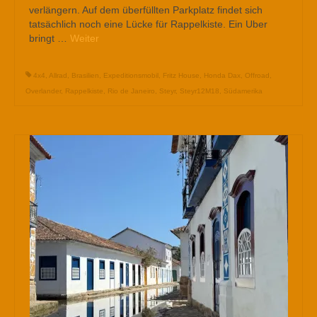
verlängern. Auf dem überfüllten Parkplatz findet sich
tatsächlich noch eine Lücke für Rappelkiste. Ein Uber
bringt …
Weiter
4x4
,
Allrad
,
Brasilien
,
Expeditionsmobil
,
Fritz House
,
Honda Dax
,
Offroad
,
Overlander
,
Rappelkiste
,
Rio de Janeiro
,
Steyr
,
Steyr12M18
,
Südamerika