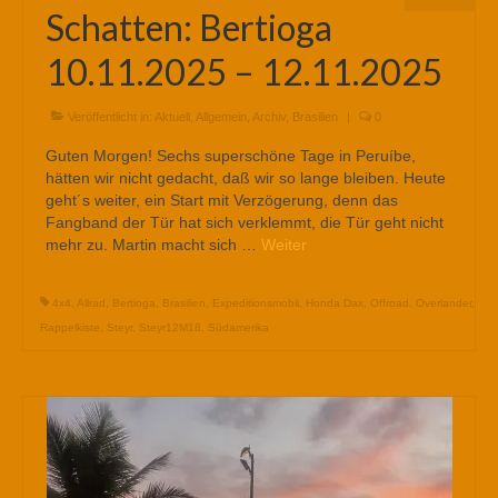
Schatten: Bertioga
10.11.2025 – 12.11.2025
Veröffentlicht in:
Aktuell
,
Allgemein
,
Archiv
,
Brasilien
|
0
Guten Morgen! Sechs superschöne Tage in Peruíbe,
hätten wir nicht gedacht, daß wir so lange bleiben. Heute
geht´s weiter, ein Start mit Verzögerung, denn das
Fangband der Tür hat sich verklemmt, die Tür geht nicht
mehr zu. Martin macht sich …
Weiter
4x4
,
Allrad
,
Bertioga
,
Brasilien
,
Expeditionsmobil
,
Honda Dax
,
Offroad
,
Overlander
,
Rappelkiste
,
Steyr
,
Steyr12M18
,
Südamerika