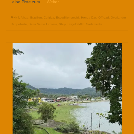
eine Piste zum …
Weiter
4x4
,
Allrad
,
Brasilien
,
Curitiba
,
Expeditionsmobil
,
Honda Dax
,
Offroad
,
Overlander
,
Rappelkiste
,
Serra Verde Express
,
Steyr
,
Steyr12M18
,
Südamerika